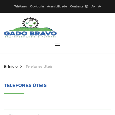
Telefones
Ouvidoria
Acessibilidade
Contraste
A+
A-
Início
Telefones Úteis
TELEFONES ÚTEIS