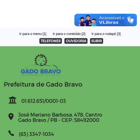
Ir para o menu [1]
Ir para o conteúdo [2]
Ir para o rodapé [3]
TELEFONES
OUVIDORIA
SUBIR
Prefeitura de Gado Bravo
01.612.651/0001-03
José Mariano Barbosa, 478, Centro
Gado Bravo / PB - CEP: 58492000
(83) 3347-1034