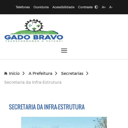
Telefones
Ouvidoria
Acessibilidade
Contraste
A+
A-
Início
A Prefeitura
Secretarias
Secretaria da Infra-Estrutura
SECRETARIA DA INFRA-ESTRUTURA